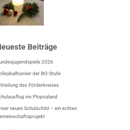
eueste Beiträge
undesjugendspiele 2026
olleyballturnier der BO-Stufe
itteilung des Förderkreises
chulausflug ins Plopsaland
nser neues Schulschild – ein echtes
emeinschaftsprojekt