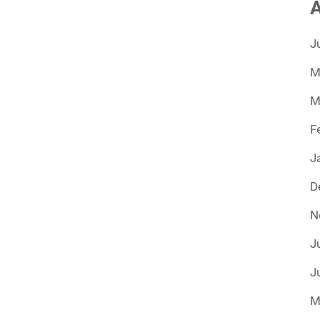
A
J
M
M
F
J
D
N
J
J
M