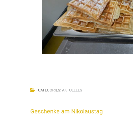
CATEGORIES:
AKTUELLES
Beitragsnavigation
Geschenke am Nikolaustag