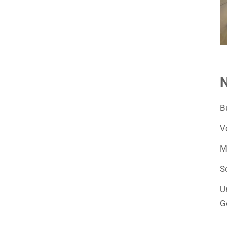
N
B
V
M
S
U
G