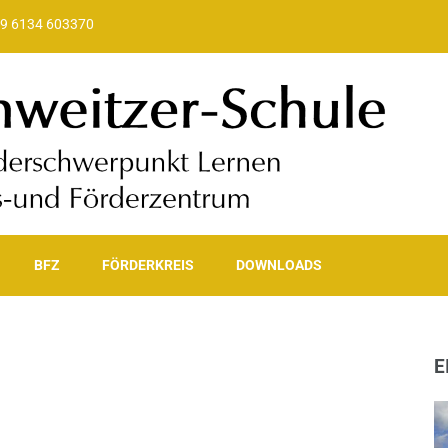
9 6134 603370
ule
eratungs- und Förderzentrum der Landeshauptstadt Wiesbaden
BFZ
FÖRDERKREIS
DOWNLOADS
E