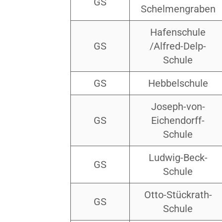
GS
Schelmengraben
Hafenschule
GS
/Alfred-Delp-
Schule
GS
Hebbelschule
Joseph-von-
GS
Eichendorff-
Schule
Ludwig-Beck-
GS
Schule
Otto-Stückrath-
GS
Schule