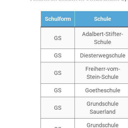
Schulform
Schule
Adalbert-Stifter-
GS
Schule
GS
Diesterwegschule
Freiherr-vom-
GS
Stein-Schule
GS
Goetheschule
Grundschule
GS
Sauerland
Grundschule