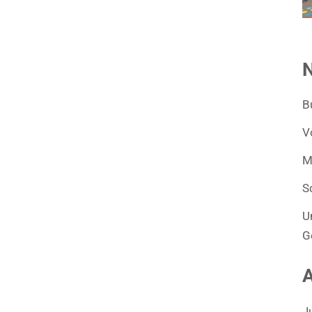
N
B
V
M
S
U
G
A
J