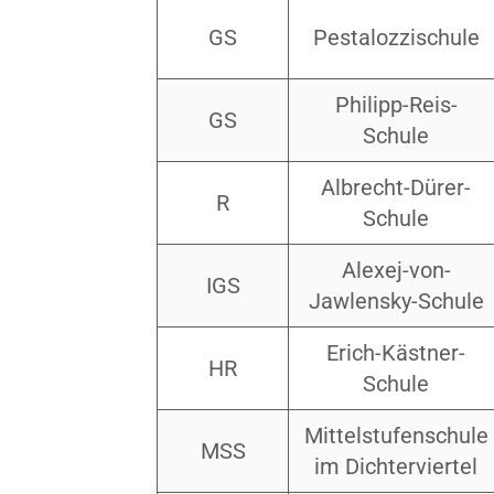
GS
Pestalozzischule
Philipp-Reis-
GS
Schule
Albrecht-Dürer-
R
Schule
Alexej-von-
IGS
Jawlensky-Schule
Erich-Kästner-
HR
Schule
Mittelstufenschule
MSS
im Dichterviertel