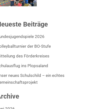
eueste Beiträge
undesjugendspiele 2026
olleyballturnier der BO-Stufe
itteilung des Förderkreises
chulausflug ins Plopsaland
nser neues Schulschild – ein echtes
emeinschaftsprojekt
rchive
uni 2026