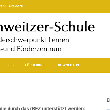
9 6134 603370
ule
eratungs- und Förderzentrum der Landeshauptstadt Wiesbaden
BFZ
FÖRDERKREIS
DOWNLOADS
E
 die durch das rBFZ unterstützt werden: