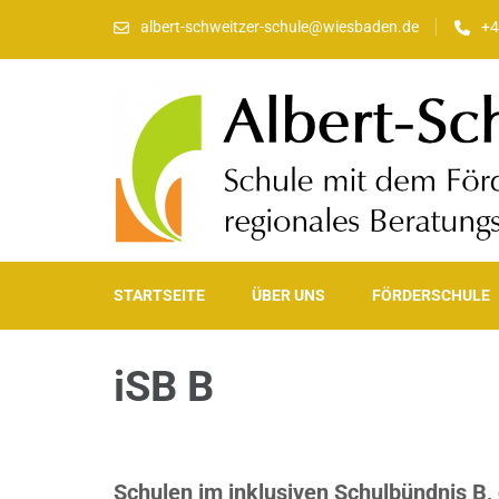
albert-schweitzer-schule@wiesbaden.de
+4
Albert-Schweitzer-Sch
Schule mit dem Förderschwerpunkt Lernen und regionales B
STARTSEITE
ÜBER UNS
FÖRDERSCHULE
iSB B
Schulen im inklusiven Schulbündnis B,